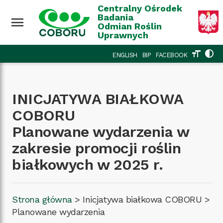
Przejdź do treści
Wróć na górę
Centralny Ośrodek
Badania
menu
Odmian Roślin
Uprawnych
format_size
contrast
ENGLISH
BIP
FACEBOOK
INICJATYWA BIAŁKOWA
COBORU
Planowane wydarzenia w
zakresie promocji roślin
białkowych w 2025 r.
Strona główna
>
Inicjatywa białkowa COBORU
>
Planowane wydarzenia