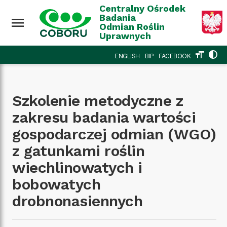
Przejdź do treści
Wróć na górę
Centralny Ośrodek
Badania
menu
Odmian Roślin
Uprawnych
format_size
contrast
ENGLISH
BIP
FACEBOOK
Szkolenie metodyczne z
zakresu badania wartości
gospodarczej odmian (WGO)
z gatunkami roślin
wiechlinowatych i
bobowatych
drobnonasiennych