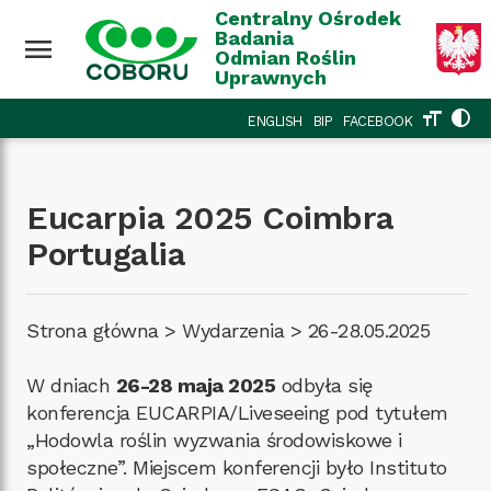
Przejdź do treści
Wróć na górę
Centralny Ośrodek
Badania
menu
Odmian Roślin
Uprawnych
format_size
contrast
ENGLISH
BIP
FACEBOOK
Eucarpia 2025 Coimbra
Portugalia
Strona główna
>
Wydarzenia
>
26-28.05.2025
W dniach
26-28 maja 2025
odbyła się
konferencja EUCARPIA/Liveseeing pod tytułem
„Hodowla roślin wyzwania środowiskowe i
społeczne”. Miejscem konferencji było Instituto