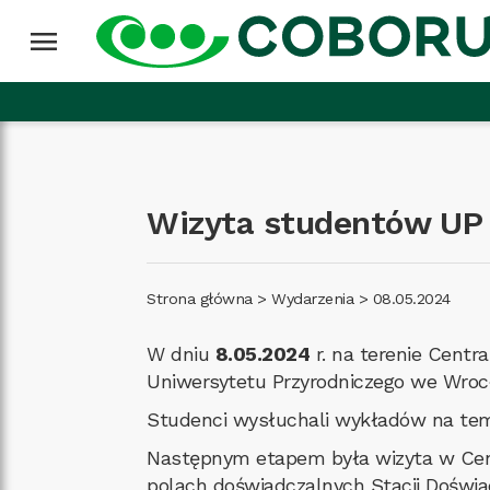
Przejdź do treści
Wróć na górę
menu
Wizyta studentów UP
Strona główna
>
Wydarzenia
>
08.05.2024
W dniu
8.05.2024
r. na terenie Centr
Uniwersytetu Przyrodniczego we Wroc
Studenci wysłuchali wykładów na tem
Następnym etapem była wizyta w Cen
polach doświadczalnych Stacji Doświ