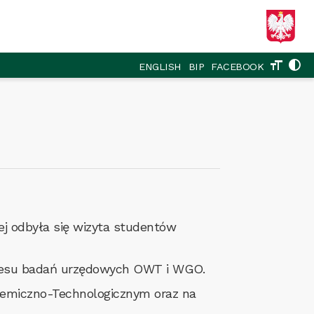
format_size
contrast
ENGLISH
BIP
FACEBOOK
ej odbyła się wizyta studentów
kresu badań urzędowych OWT i WGO.
emiczno-Technologicznym oraz na