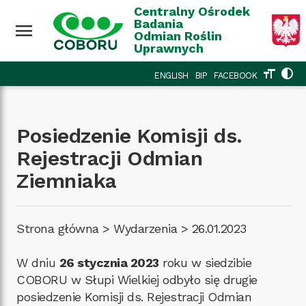
Przejdź do treści
Wróć na górę
Centralny Ośrodek
Badania
menu
Odmian Roślin
Uprawnych
format_size
contrast
ENGLISH
BIP
FACEBOOK
Posiedzenie Komisji ds.
Rejestracji Odmian
Ziemniaka
Strona główna
>
Wydarzenia
>
26.01.2023
W dniu
26 stycznia 2023
roku w siedzibie
COBORU w Słupi Wielkiej odbyło się drugie
posiedzenie Komisji ds. Rejestracji Odmian