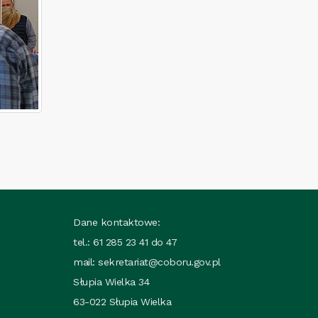
Dane kontaktowe:
tel.: 61 285 23 41 do 47
mail:
sekretariat@coboru.gov.pl
Słupia Wielka 34
63-022 Słupia Wielka