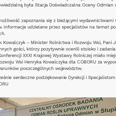
powiedzialną była Stacja Doświadczalna Oceny Odmian w
możliwość zapoznania się z bieżącymi wydawnictwami
w. Informacje udzielane przez specjalistów na temat p
ch.
 Kowalczyk – Minister Rolnictwa i Rozwoju Wsi, Pani 
nnych gości, którzy pozytywnie ocenili stoisko i zadani
onferencji XXXI Krajowej Wystawy Rolniczej miało mie
i Rozwoju Wsi Henryka Kowalczyka dla COBORU za wyp
warunków poszczególnych województw.
śnie serdeczne podziękowanie Dyrekcji i Specjalistom
BORU