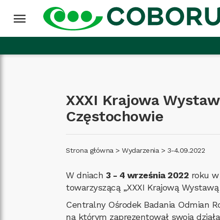
Przejdź do treści
Wróć na górę
menu
XXXI Krajowa Wystawa
Częstochowie
Strona główna
>
Wydarzenia
>
3-4.09.2022
W dniach
3 - 4 września 2022
roku w 
towarzyszącą „XXXI Krajową Wystawą 
Centralny Ośrodek Badania Odmian Roś
na którym zaprezentował swoją działa