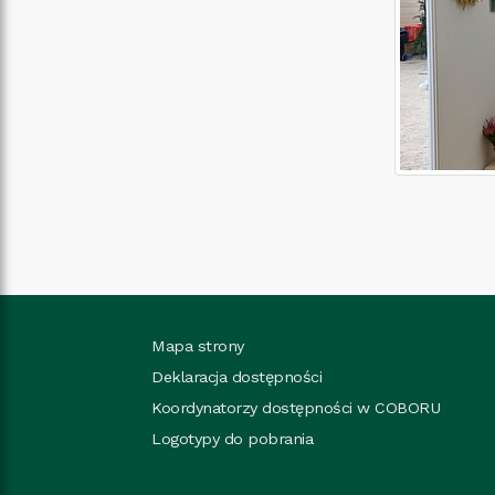
Mapa strony
Deklaracja dostępności
Koordynatorzy dostępności w COBORU
Logotypy do pobrania