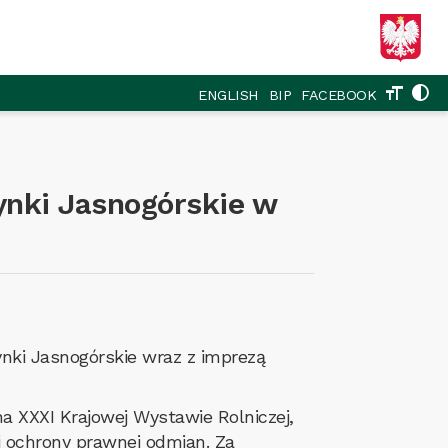
format_size
contrast
ENGLISH
BIP
FACEBOOK
ynki Jasnogórskie w
nki Jasnogórskie wraz z imprezą
a XXXI Krajowej Wystawie Rolniczej,
i ochrony prawnej odmian. Za