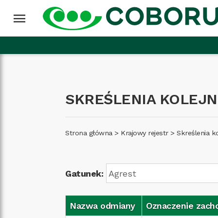
Przejdź do treści
Wróć na górę
menu
SKREŚLENIA KOLEJ
Strona główna
>
Krajowy rejestr
>
Skreślenia 
Gatunek:
Nazwa odmiany
Oznaczenie zach