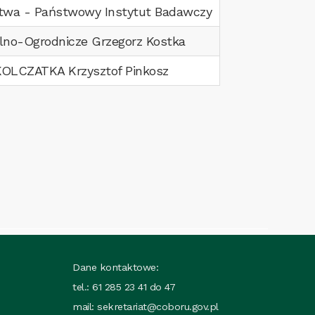
ctwa - Państwowy Instytut Badawczy
no-Ogrodnicze Grzegorz Kostka
KOLCZATKA Krzysztof Pinkosz
Dane kontaktowe:
tel.: 61 285 23 41 do 47
mail:
sekretariat@coboru.gov.pl