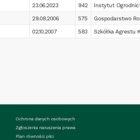
23.06.2023
942
Instytut Ogrodni
29.08.2006
575
Gospodarstwo Rol
02.10.2007
583
Szkółka Agrestu 
Ochrona danych osobowych
Zgłoszenia naruszenia prawa
Plan równości płci