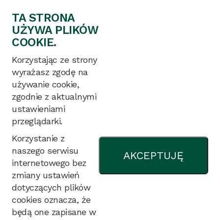
Deklaracja dostępności
TA STRONA
UŻYWA PLIKÓW
Koordynatorzy dostępności w
COOKIE.
COBORU
Korzystając ze strony
Logotypy do pobrania
wyrażasz zgodę na
używanie cookie,
zgodnie z aktualnymi
Ochrona danych osobowych
ustawieniami
Zgłoszenia naruszenia prawa
przeglądarki.
Plan równości płci
Korzystanie z
naszego serwisu
Cyberbezpieczeństwo
AKCEPTUJĘ
internetowego bez
zmiany ustawień
dotyczących plików
Dane kontaktowe:
cookies oznacza, że
będą one zapisane w
tel.: 61 285 23 41 do 47