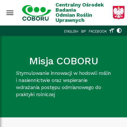
Przejdź do treści
Wróć na górę
Centralny Ośrodek
Badania
menu
Odmian Roślin
Uprawnych
format_size
contrast
ENGLISH
BIP
FACEBOOK
Misja COBORU
Stymulowanie innowacji w hodowli roślin
i nasiennictwie oraz wspieranie
wdrażania postępu odmianowego do
praktyki rolniczej