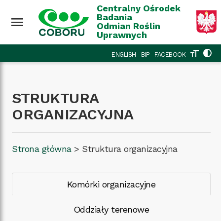
Przejdź do treści
Wróć na górę
Centralny Ośrodek
Badania
menu
Odmian Roślin
Uprawnych
format_size
contrast
ENGLISH
BIP
FACEBOOK
STRUKTURA
ORGANIZACYJNA
Strona główna
>
Struktura organizacyjna
Komórki organizacyjne
Oddziały terenowe