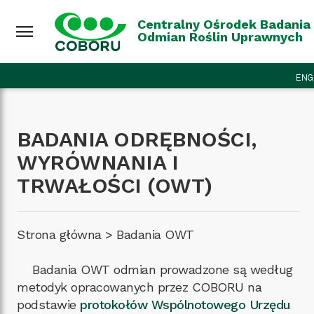
Przejdź do treści
Wróć na górę
Centralny Ośrodek Badania
menu
Odmian Roślin Uprawnych
ENG
BADANIA ODRĘBNOŚCI,
WYRÓWNANIA I
TRWAŁOŚCI (OWT)
Strona główna
>
Badania OWT
Badania OWT odmian prowadzone są według
metodyk opracowanych przez COBORU na
podstawie
protokołów Wspólnotowego Urzędu