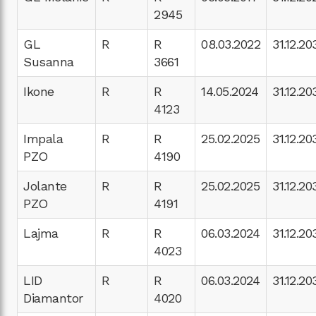
2945
GL
R
R
08.03.2022
31.12.20
Susanna
3661
Ikone
R
R
14.05.2024
31.12.20
4123
Impala
R
R
25.02.2025
31.12.20
PZO
4190
Jolante
R
R
25.02.2025
31.12.20
PZO
4191
Lajma
R
R
06.03.2024
31.12.20
4023
LID
R
R
06.03.2024
31.12.20
Diamantor
4020