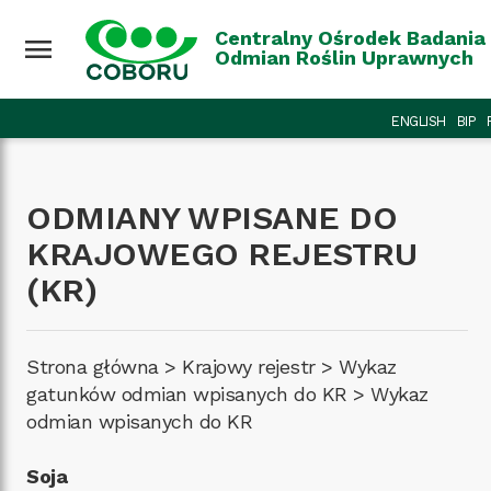
Przejdź do treści
Wróć na górę
Centralny Ośrodek Badania
menu
Odmian Roślin Uprawnych
ENGLISH
BIP
ODMIANY WPISANE DO
KRAJOWEGO REJESTRU
(KR)
Strona główna
>
Krajowy rejestr
>
Wykaz
gatunków odmian wpisanych do KR
>
Wykaz
odmian wpisanych do KR
Soja