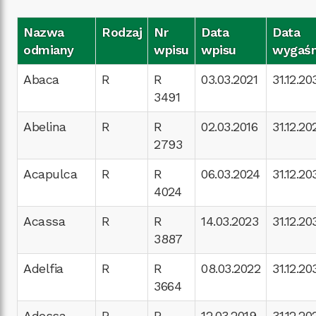
Nazwa
Rodzaj
Nr
Data
Data
odmiany
wpisu
wpisu
wygaśn
Abaca
R
R
03.03.2021
31.12.20
3491
Abelina
R
R
02.03.2016
31.12.20
2793
Acapulca
R
R
06.03.2024
31.12.20
4024
Acassa
R
R
14.03.2023
31.12.20
3887
Adelfia
R
R
08.03.2022
31.12.20
3664
Adessa
R
R
12.03.2019
31.12.20